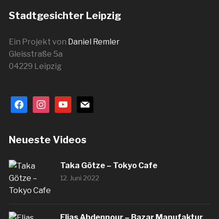
Stadtgesichter Leipzig
Ein Projekt von
Daniel Remler
Gleisstraße 5a
04229 Leipzig
facebook
instagram
youtube
mail
Neueste Videos
Taka Götze – Tokyo Cafe
12. Juni 2022
Elias Abdennour – Bazar Manufaktur